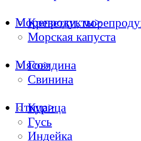
Морепродукты
>
Креветки, морепрод
Морская капуста
Мясо
>
Говядина
Свинина
Птица
>
Курица
Гусь
Индейка