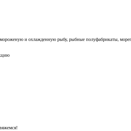
мороженую и охлажденную рыбу, рыбные полуфабрикаты, мореп
укцию
свяжемся!