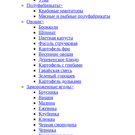
Полуфабрикаты
>
Крабовые имитаторы
Мясные и рыбные полуфабрикаты
Овощи
>
Брокколи
Шпинат
Цветная капуста
Фасоль стручковая
Картофель фри
Весенние овощи
Деревенское блюдо
Картофель с грибами
Гавайская смесь
Зеленый горошек
Картофель дольками
Замороженные ягоды
>
Брусника
Вишня
Малина
Ежевика
Клубника
Клюква
Черная смородина
Черника