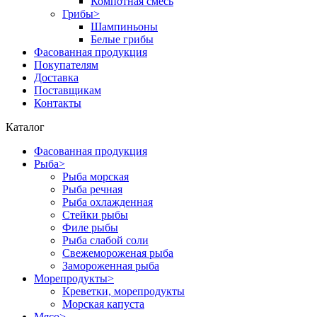
Компотная смесь
Грибы
>
Шампиньоны
Белые грибы
Фасованная продукция
Покупателям
Доставка
Поставщикам
Контакты
Каталог
Фасованная продукция
Рыба
>
Рыба морская
Рыба речная
Рыба охлажденная
Стейки рыбы
Филе рыбы
Рыба слабой соли
Свежемороженая рыба
Замороженная рыба
Морепродукты
>
Креветки, морепродукты
Морская капуста
Мясо
>