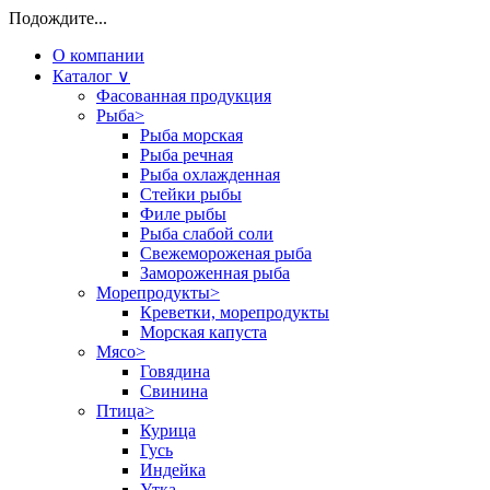
Подождите...
О компании
Каталог
∨
Фасованная продукция
Рыба
>
Рыба морская
Рыба речная
Рыба охлажденная
Стейки рыбы
Филе рыбы
Рыба слабой соли
Свежемороженая рыба
Замороженная рыба
Морепродукты
>
Креветки, морепродукты
Морская капуста
Мясо
>
Говядина
Свинина
Птица
>
Курица
Гусь
Индейка
Утка