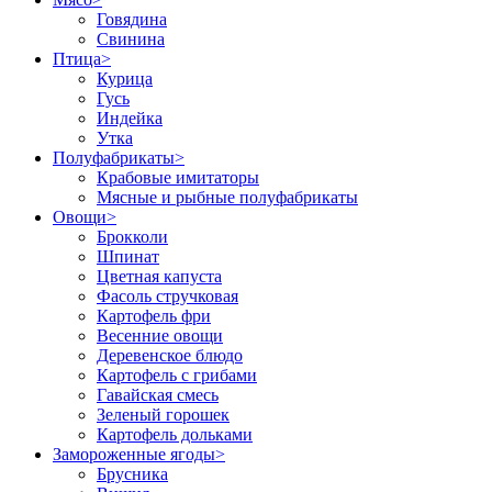
Говядина
Свинина
Птица
>
Курица
Гусь
Индейка
Утка
Полуфабрикаты
>
Крабовые имитаторы
Мясные и рыбные полуфабрикаты
Овощи
>
Брокколи
Шпинат
Цветная капуста
Фасоль стручковая
Картофель фри
Весенние овощи
Деревенское блюдо
Картофель с грибами
Гавайская смесь
Зеленый горошек
Картофель дольками
Замороженные ягоды
>
Брусника